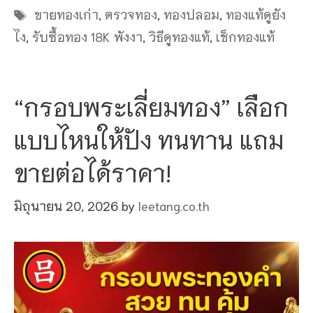
Tags
ขายทองเก่า
,
ตรวจทอง
,
ทองปลอม
,
ทองแท้ดูยัง
ไง
,
รับซื้อทอง 18K พังงา
,
วิธีดูทองแท้
,
เช็กทองแท้
“กรอบพระเลี่ยมทอง” เลือก
แบบไหนให้ปัง ทนทาน แถม
ขายต่อได้ราคา!
มิถุนายน 20, 2026
by
leetang.co.th