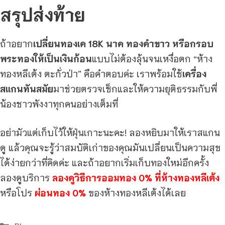
สรุปส่งท้าย
ถ้าอยาก
เปลี่ยนทองเค 18K นาค ทองคำขาว หรือกรอบ
พระทองให้เป็นเงินก้อน
แบบไม่ต้องลุ้นจนเหงื่อตก “ห้าง
ทองหลีเต้ง ตะกั่วป่า” คือคำตอบค่ะ เราพร้อมใช้
เครื่อง
สแกนทันสมัย
มาช่วยตรวจเช็กและให้ความยุติธรรมกับพี่
น้องชาวพังงาทุกคนอย่างเต็มที่
อย่ามัวแต่เก็บไว้ให้ฝุ่นเกาะนะคะ! ลองหยิบมาให้เราสแกน
ดู แล้วคุณจะรู้ว่าสมบัติเก่าของคุณมันเปลี่ยนเป็นความสุข
ได้ง่ายกว่าที่คิดค่ะ และถ้าอยากเริ่มเก็บทองใหม่อีกครั้ง
ลองดูบริการ
ลองดูวิธีการออมทอง 0% ที่ห้างทองหลีเต้ง
หรือโปร
ผ่อนทอง 0%
ของห้างทองหลีเต้งได้เลย
Categories