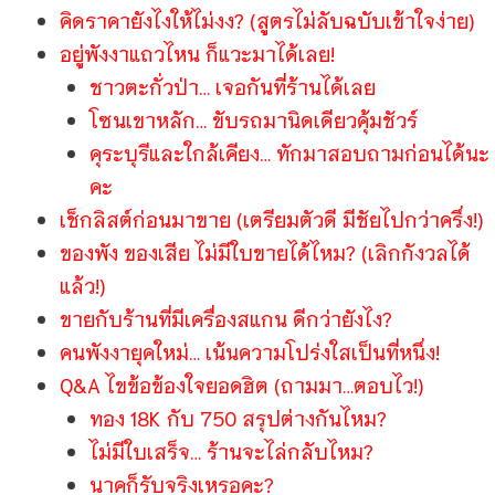
คิดราคายังไงให้ไม่งง? (สูตรไม่ลับฉบับเข้าใจง่าย)
อยู่พังงาแถวไหน ก็แวะมาได้เลย!
ชาวตะกั่วป่า… เจอกันที่ร้านได้เลย
โซนเขาหลัก… ขับรถมานิดเดียวคุ้มชัวร์
คุระบุรีและใกล้เคียง… ทักมาสอบถามก่อนได้นะ
คะ
เช็กลิสต์ก่อนมาขาย (เตรียมตัวดี มีชัยไปกว่าครึ่ง!)
ของพัง ของเสีย ไม่มีใบขายได้ไหม? (เลิกกังวลได้
แล้ว!)
ขายกับร้านที่มีเครื่องสแกน ดีกว่ายังไง?
คนพังงายุคใหม่… เน้นความโปร่งใสเป็นที่หนึ่ง!
Q&A ไขข้อข้องใจยอดฮิต (ถามมา…ตอบไว!)
ทอง 18K กับ 750 สรุปต่างกันไหม?
ไม่มีใบเสร็จ… ร้านจะไล่กลับไหม?
นาคก็รับจริงเหรอคะ?