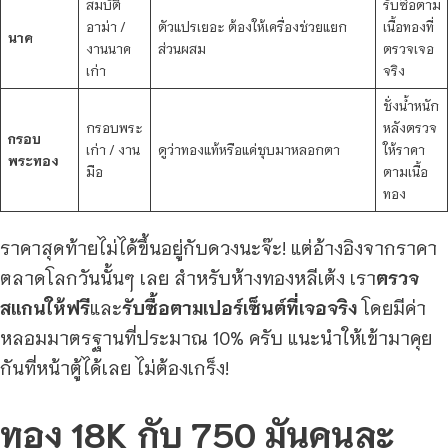
สมบัติ
รับซื้อตาม
อาม่า /
ตัวแปรเยอะ ต้องให้เครื่องช่วยแยก
เนื้อทองที่
นาค
งานนาค
ส่วนผสม
ตรวจเจอ
เก่า
จริง
ชั่งน้ำหนัก
กรอบพระ
หลังตรวจ
กรอบ
เก่า / งาน
ดูว่าทองแท้หรือแค่ชุบมาหลอกตา
ให้ราคา
พระทอง
มือ
ตามเนื้อ
ทอง
ราคาสุดท้ายไม่ได้ขึ้นอยู่กับดวงนะจ๊ะ! แต่อ้างอิงจากราคา
ตลาดโลกวันนั้นๆ เลย สำหรับห้างทองหลีเต้ง เรา
ตรวจ
สแกนให้ฟรี
และ
รับซื้อตามเปอร์เซ็นต์ที่เจอจริง
โดยมีค่า
หลอมมาตรฐานที่ประมาณ 10% ครับ แนะนำให้เข้ามาคุย
กันที่หน้าตู้ได้เลย ไม่ต้องเกร็ง!
ทอง 18K กับ 750 มันคนละ