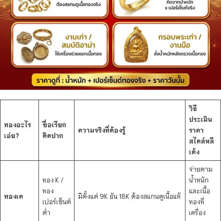
วิธี
ประเมิน
ทองอะไร
ชื่อเรียก
ความจริงที่ต้องรู้
ราคา
เอ่ย?
ติดปาก
สไตล์หลี
เต้ง
จ่ายตาม
ทอง K /
น้ำหนัก
ทอง
และเนื้อ
ทองเค
มีตั้งแต่ 9K ยัน 18K ต้องสแกนดูเนื้อแท้
เปอร์เซ็นต์
ทองที่
ต่ำ
เครื่อง