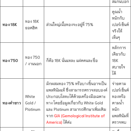
สแกนบอก
คูณน้ำ
หนักกับ
ทอง 18K
ทอง 18K
ส่วนใหญ่เนื้อทองจะอยู่ที่ 75%
เปอร์เซ็นต์
ยอดฮิต
จริงให้
เห็นๆ
หลักการ
เดียวกับ
ทอง 750
ทอง 750
ก็คือ 18K นั่นแหละ แฝดคนละชื่อ
18K
/ งานนอก
สบายใจ
ได้
มักผสมทอง 75% หรือบางชิ้นอาจเป็น
จ่ายตาม
แพลทินัมแท้ ซึ่งสามารถตรวจสอบองค์
เปอร์เซ็นต์
White
ประกอบโลหะได้ด้วยเครื่องมือเฉพาะ
ทองหรือ
ทองคำขาว
Gold /
ทาง โดยข้อมูลเกี่ยวกับ White Gold
ตามน้ำ
Platinum
และ Platinum สามารถศึกษาเพิ่มเติม
หนัก
จาก
GIA (Gemological Institute of
แพลทินัมที่
America)
ได้ค่ะ
ตรวจพบ