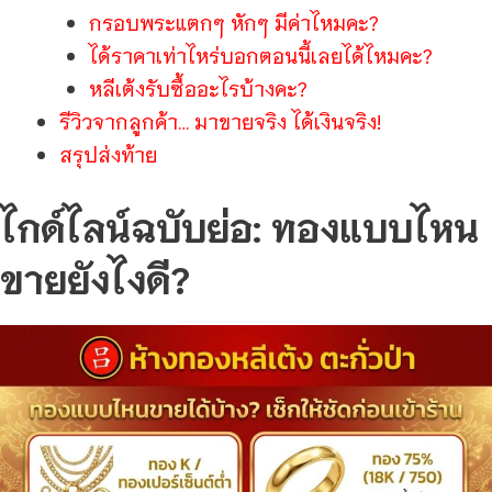
กรอบพระแตกๆ หักๆ มีค่าไหมคะ?
ได้ราคาเท่าไหร่บอกตอนนี้เลยได้ไหมคะ?
หลีเต้งรับซื้ออะไรบ้างคะ?
รีวิวจากลูกค้า… มาขายจริง ได้เงินจริง!
สรุปส่งท้าย
ไกด์ไลน์ฉบับย่อ: ทองแบบไหน
ขายยังไงดี?