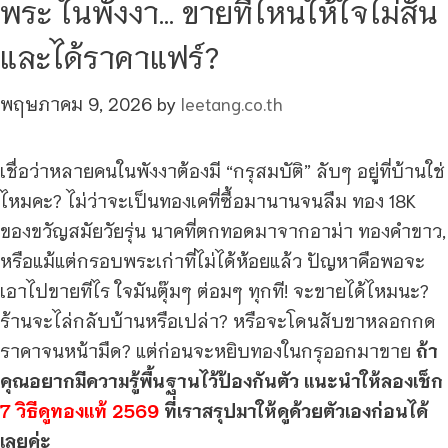
พระ ในพังงา… ขายที่ไหนให้ใจไม่สั่น
และได้ราคาแฟร์?
พฤษภาคม 9, 2026
by
leetang.co.th
เชื่อว่าหลายคนในพังงาต้องมี “กรุสมบัติ” ลับๆ อยู่ที่บ้านใช่
ไหมคะ? ไม่ว่าจะเป็นทองเคที่ซื้อมานานจนลืม ทอง 18K
ของขวัญสมัยวัยรุ่น นาคที่ตกทอดมาจากอาม่า ทองคำขาว,
หรือแม้แต่กรอบพระเก่าที่ไม่ได้ห้อยแล้ว ปัญหาคือพอจะ
เอาไปขายทีไร ใจมันตุ๊มๆ ต่อมๆ ทุกที! จะขายได้ไหมนะ?
ร้านจะไล่กลับบ้านหรือเปล่า? หรือจะโดนสับขาหลอกกด
ราคาจนหน้ามืด? แต่ก่อนจะหยิบทองในกรุออกมาขาย
ถ้า
คุณอยากมีความรู้พื้นฐานไว้ป้องกันตัว แนะนำให้ลองเช็ก
7 วิธีดูทองแท้ 2569
ที่เราสรุปมาให้ดูด้วยตัวเองก่อนได้
เลยค่ะ