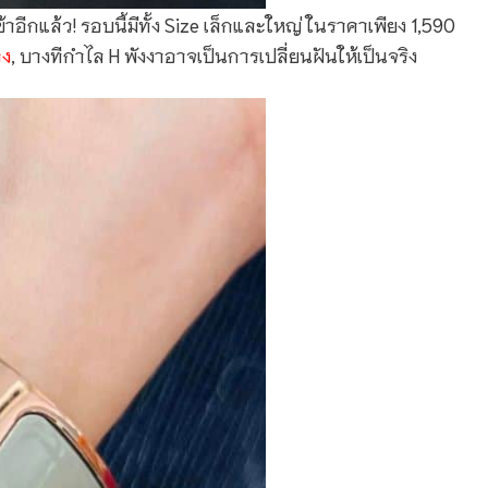
อีกแล้ว! รอบนี้มีทั้ง Size เล็กและใหญ่ ในราคาเพียง 1,590
อง
, บางทีกำไล H พังงาอาจเป็นการเปลี่ยนฝันให้เป็นจริง