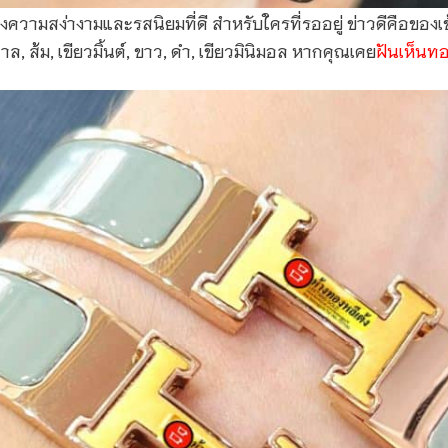
วามสง่างามและรสนิยมที่ดี สำหรับใครที่รออยู่ ข่าวดีคือของเข้า
ล, ส้ม, เขียวมิ้นต์, ขาว, ดำ, เขียวมินิมอล หากคุณเคย
ฝันเห็นท