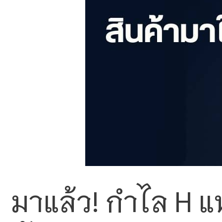
มาแล้ว! กำไล H แห