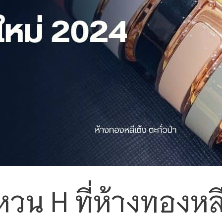
วน H ที่ห้างทองหลีเ